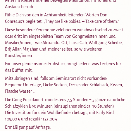
Reise im Kreise mit einer bewegten Meditation, im Tönen und
Austauschen ab.
Fühle Dich von den in Achtsamkeit leitenden Worten Don
Conreaux’s begleitet. „They are like babies. – Take care of them.“
Diese besondere Zeremonie zelebrieren wir abwechselnd zu zweit
oder dritt im eingespielten Team von Gongmeister/innen und
Musiker/innen, wie Alexandra Ott, Luisa Gab, Wolfgong Scheibe,
Brij Allan Majahan und meiner selbst, so wie weiteren
Künstler/innen.
Für unser gemeinsames Frühstück bringt jeder etwas Leckeres für
das Buffet mit.
Mitzubringen sind, falls am Seminarort nicht vorhanden:
Bequeme Unterlage, Dicke Socken, Decke oder Schlafsack, Kissen,
Flasche Wasser …
Die Gong Puja dauert mindestens 7,5 Stunden = 5 ganze natürliche
Schlafzyklen à 90 Minuten (einzuplanen sind ca. 10 Stunden)
Die Investition für dein Wohlbefinden beträgt, mit Early Bird
105,00 € und regulär 125,00 €
Ermäßigung auf Anfrage.