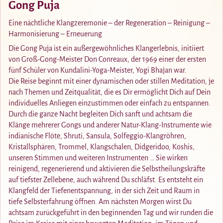
Gong Puja
Eine nächtliche Klangzeremonie – der Regeneration – Reinigung –
Harmonisierung – Erneuerung
Die Gong Puja ist ein außergewöhnliches Klangerlebnis, initiiert
von Groß-Gong-Meister Don Conreaux, der 1969 einer der ersten
fünf Schüler von Kundalini-Yoga-Meister, Yogi Bhajan war.
Die Reise beginnt mit einer dynamischen oder stillen Meditation, je
nach Themen und Zeitqualität, die es Dir ermöglicht Dich auf Dein
individuelles Anliegen einzustimmen oder einfach zu entspannen.
Durch die ganze Nacht begleiten Dich sanft und achtsam die
Klänge mehrerer Gongs und anderer Natur-Klang-Instrumente wie
indianische Flöte, Shruti, Sansula, Solfeggio-Klangröhren,
Kristallsphären, Trommel, Klangschalen, Didgeridoo, Koshis,
unseren Stimmen und weiteren Instrumenten … Sie wirken
reinigend, regenerierend und aktivieren die Selbstheilungskräfte
auf tiefster Zellebene, auch während Du schläfst. Es entsteht ein
Klangfeld der Tiefenentspannung, in der sich Zeit und Raum in
tiefe Selbsterfahrung öffnen. Am nächsten Morgen wirst Du
achtsam zurückgeführt in den beginnenden Tag und wir runden die