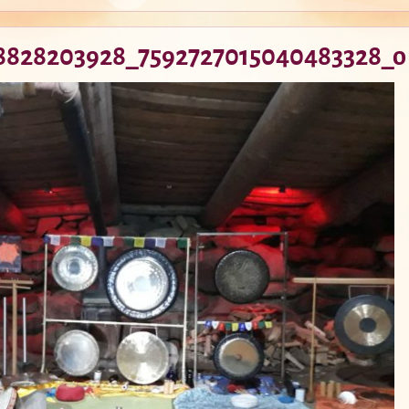
8828203928_7592727015040483328_o